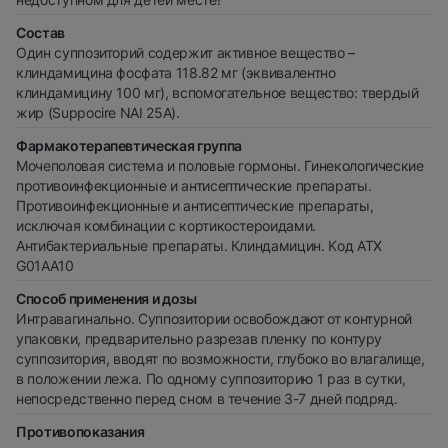
Состав
Один суппозиторий содержит активное вещество –
клиндамицина фосфата 118.82 мг (эквивалентно
клиндамицину 100 мг), вспомогательное вещество: твердый
жир (Suppocire NAI 25A).
Фармакотерапевтическая группа
Мочеполовая система и половые гормоны. Гинекологические
противоинфекционные и антисептические препараты.
Противоинфекционные и антисептические препараты,
исключая комбинации с кортикостероидами.
Антибактериальные препараты. Клиндамицин. Kод АТХ
G01AА10
Способ применения и дозы
Интравагинально. Суппозитории освобождают от контурной
упаковки, предварительно разрезав пленку по контуру
суппозитория, вводят по возможности, глубоко во влагалище,
в положении лежа. По одному суппозиторию 1 раз в сутки,
непосредственно перед сном в течение 3-7 дней подряд.
Противопоказания