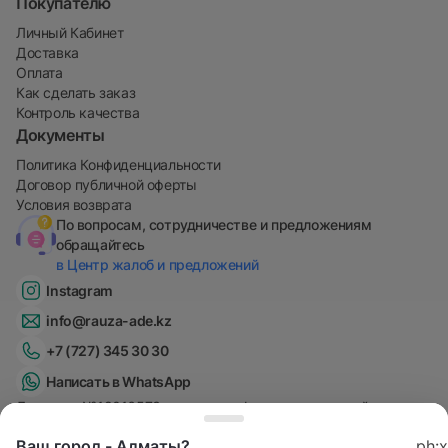
Покупателю
Личный Кабинет
Доставка
Оплата
Как сделать заказ
Контроль качества
Документы
Политика Конфиденциальности
Договор публичной оферты
Условия возврата
По вопросам, сотрудничестве и предложениям
обращайтесь
в Центр жалоб и предложений
Instagram
info@rauza-ade.kz
+7 (727) 345 30 30
Написать в WhatsApp
Лицензия №18016573 на ведение фармацевтической
деятельности от 03.09.2018
Ваш город - Алматы?
ph:x