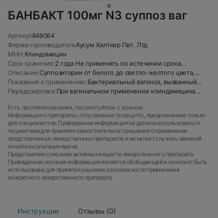
БАНБАКТ 100мг N3 суппоз ваг
Артикул
848064
Фирма-производитель
Кусум Хелткер Пвт. Лтд
МНН:
Клиндамицин
Срок хранения:
2 года Не применять по истечении срока
Описание:
Суппозитории от белого до светло-желтого цвета,
годности.
Показания к применению:
торпедообразной формы.
Бактериальный вагиноз, вызванный
Передозировка:
При вагинальном применении клиндамицина
чувствительными к препарату
фосфата, возможна абсорбция в количестве,
микроорганизмами.
Есть противопоказания, посоветуйтесь с врачом.
достаточном для оказания системного действия.
Информация о препаратах, отпускаемых по рецепту, предназначена только
для специалистов. Приведенная информация не должна использоваться
пациентами для принятия самостоятельного решения о применении
представленных лекарственных препаратов и не может служить заменой
очной консультации врача.
Представлено описание активных веществ лекарственного препарата.
Приведенная научная информация является обобщающей и не может быть
использована для принятия решения о возможности применения
конкретного лекарственного препарата.
Инструкции
Отзывы (0)