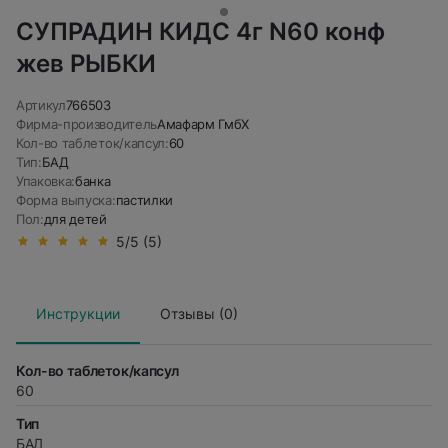
СУПРАДИН КИДС 4г N60 конф
жев РЫБКИ
Артикул
766503
Фирма-производитель
Амафарм ГмбХ
Кол-во таблеток/капсул:
60
Тип:
БАД
Упаковка:
банка
Форма выпуска:
пастилки
Пол:
для детей
5/5 (5)
Инструкции
Отзывы (0)
Кол-во таблеток/капсул
60
Тип
БАД