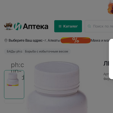
Каталог
Выберите Ваш адрес
- г. Алматы
Мама и мал
БАДы
ph:caret-right
Борьба с избыточным весом
ЛЕ
ph:caret-
up-
Артик
bold
Фирма