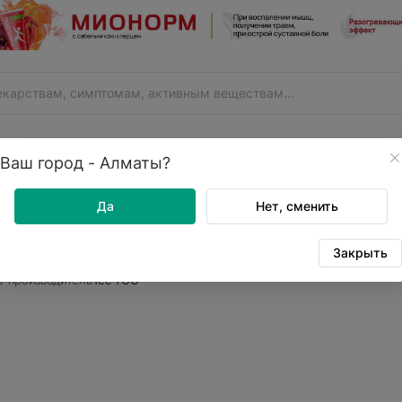
ыш
БАДы
Лекарственные средства
Лечебная косметика
Витамины
Фит
Ваш город - Алматы?
Да
Нет, сменить
БЕДУШКА-СЛИМ N60 таб.
Закрыть
ул
752834
-производитель
Тес ТОО