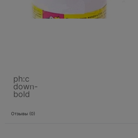
ph:caret-
down-
bold
Отзывы (0)