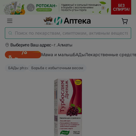
Выберите Ваш адрес
- г. Алматы
Мама и малыш
БАДы
Лекарственные средст
БАДы
ph:caret-right
Борьба с избыточным весом